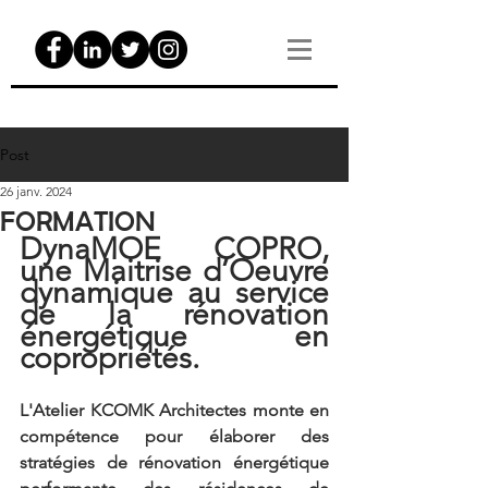
Post
26 janv. 2024
FORMATION
DynaMOE COPRO, 
une Maitrise d’Oeuvre 
dynamique au service 
de la rénovation 
énergétique en 
copropriétés.
L'Atelier KCOMK Architectes monte en 
compétence pour élaborer des 
stratégies de rénovation énergétique 