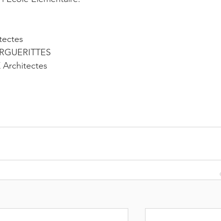
tectes
ARGUERITTES
Architectes