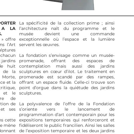
ORTER
La spécificité de la collection prime ; ainsi
 A LA
l’architecture naît du programme et le
.
musée devient une commande
 » offre
exceptionnelle où l’espace et la lumière
ns l’Art
servent les œuvres.
ulptures
 chacun
La fondation s’envisage comme un musée-
 jardins
promenade, offrant des espaces de
de huit
contemplation mais aussi des jardins
 de la
sculptures en cœur d’ilot. Le traitement en
 Morte,
promenade est scandé par des rampes,
ce et la
offrant un espace fluide. Celle-ci trouve son
itique,
point d’orgue dans la quiétude des jardins
 et le
sculptures.
ure de
tion de
La polyvalence de l’offre de la Fondation
 et ses
s’oriente vers le lancement de
programmation d’art contemporain pour les
ns cette
expositions temporaires qui renforceront et
 le mène
fidéliseront le public francilien. Ainsi les salles
 donnant
de l’exposition temporaire et les deux jardins