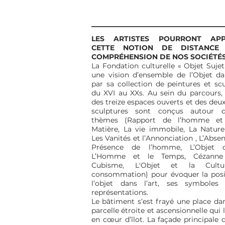
LES ARTISTES POURRONT APP
CETTE NOTION DE DISTANCE
COMPRÉHENSION DE NOS SOCIÉTÉS
La Fondation culturelle « Objet Sujet
une vision d’ensemble de l’Objet da
par sa collection de peintures et sc
du XVI au XXs. Au sein du parcours,
des treize espaces ouverts et des deux
sculptures sont conçus autour 
thèmes (Rapport de l’homme et
Matière, La vie immobile, La Nature
Les Vanités et l’Annonciation , L’Absen
Présence de l’homme, L’Objet cr
L’Homme et le Temps, Cézanne
Cubisme, L'Objet et la Cult
consommation) pour évoquer la posi
l’objet dans l’art, ses symboles
représentations.
Le bâtiment s’est frayé une place da
parcelle étroite et ascensionnelle qui
en cœur d’îlot. La façade principale