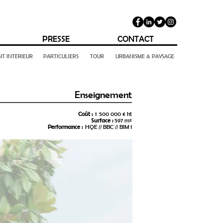
PRESSE
CONTACT
T INTERIEUR
PARTICULIERS
TOUR
URBANISME & PAYSAGE
Enseignement
Coût :
1 500 000 € ht
Surface :
597 m²
Performance :
HQE // BBC // BIM 1