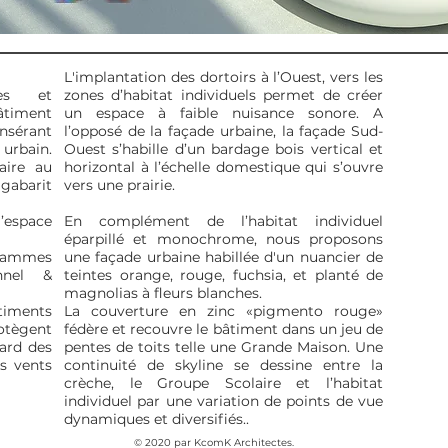
L'implantation des dortoirs à l’Ouest, vers les
les et
zones d’habitat individuels permet de créer
bâtiment
un espace à faible nuisance sonore. A
insérant
l’opposé de la façade urbaine, la façade Sud-
urbain.
Ouest s’habille d’un bardage bois vertical et
aire au
horizontal à l’échelle domestique qui s’ouvre
 gabarit
vers une prairie.
’espace
En complément de l’habitat individuel
éparpillé et monochrome, nous proposons
grammes
une façade urbaine habillée d'un nuancier de
onnel &
teintes orange, rouge, fuchsia, et planté de
magnolias à fleurs blanches.
timents
La couverture en zinc «pigmento rouge»
rotègent
fédère et recouvre le bâtiment dans un jeu de
gard des
pentes de toits telle une Grande Maison. Une
s vents
continuité de skyline se dessine entre la
crèche, le Groupe Scolaire et l’habitat
individuel par une variation de points de vue
dynamiques et diversifiés..
© 2020 par KcomK Architectes.