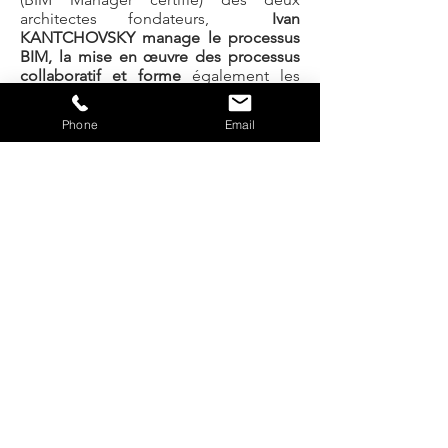
architectes fondateurs,
Ivan
KANTCHOVSKY manage le processus
BIM, la mise en œuvre des processus
collaboratif et forme
également les
architectes, ingénieurs et compagnons
du devoir sur le logiciel Revit
Phone
Email
Autodesk.
Ainsi à l'atelier, la réalisation de
modélisations intelligentes s’opère
pour toutes échelles de projet.
Dès la
conception du projet, il permet de
garantir la convergence de l’ensemble
des données relatives aux
programmes, aux bâtiments, aux
infrastructures et aux réseaux
techniques, sous une forme structurée
et intelligente, dont résulte un format
numérique unique et évolutif.
Son principal avantage réside dans le
fait de fournir des données organisées,
sur le site et le bâtiment tels que les
métrages, matériaux, inventaires,